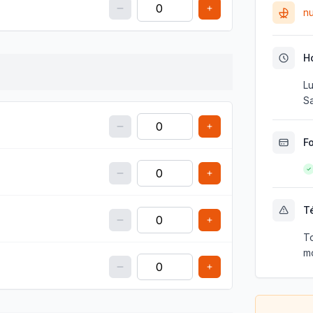
nu
H
Lu
S
F
T
To
mo