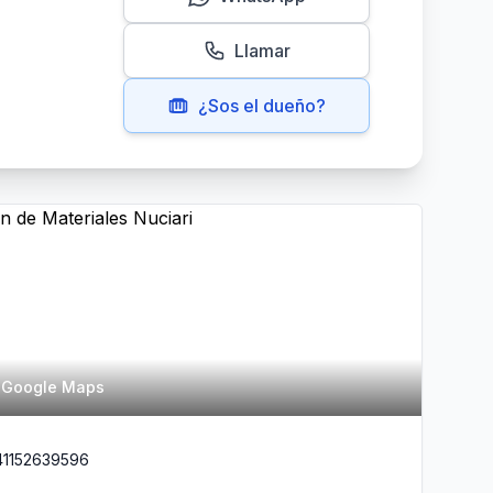
Llamar
¿Sos el dueño?
n Google Maps
41152639596